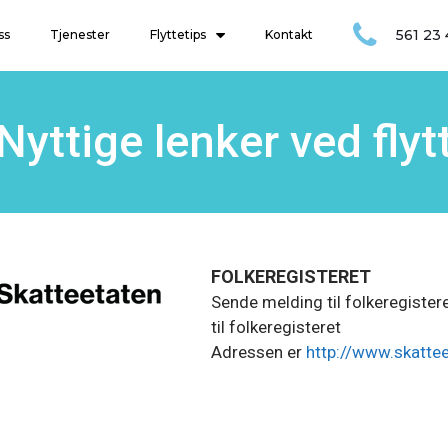
561 23
ss
Tjenester
Flyttetips
Kontakt
Nyttige lenker ved flyt
FOLKEREGISTERET
Sende melding til folkeregister
til folkeregisteret
Adressen er
http://www.skattee