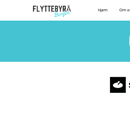
Hjem
Om o