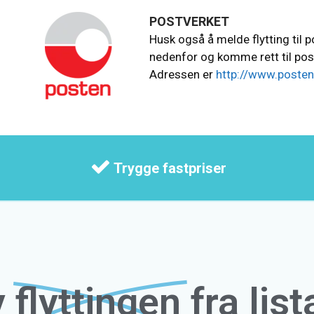
POSTVERKET
Husk også å melde flytting til p
nedenfor og komme rett til po
Adressen er
http://www.posten
Trygge fastpriser
v
flyttingen
fra list