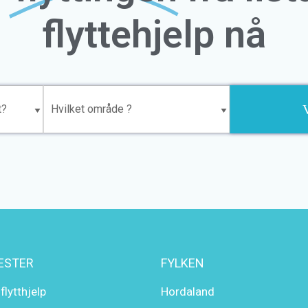
flyttehjelp nå
ESTER
FYLKEN
 flytthjelp
Hordaland